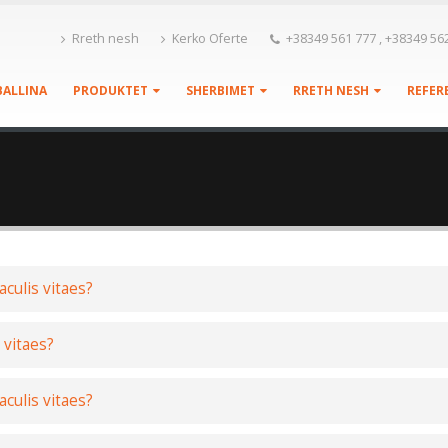
Rreth nesh
Kerko Oferte
+38349 561 777 , +38349 562
BALLINA
PRODUKTET
SHERBIMET
RRETH NESH
REFER
aculis vitaes?
 vitaes?
aculis vitaes?