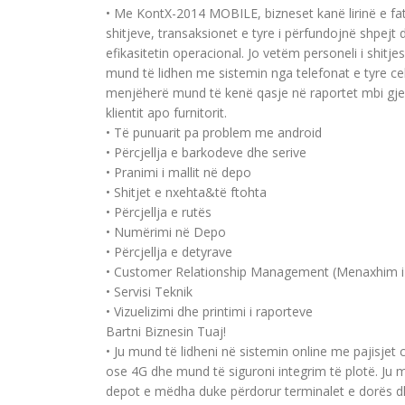
• Me KontX-2014 MOBILE, bizneset kanë lirinë e fat
shitjeve, transaksionet e tyre i përfundojnë shpejt 
efikasitetin operacional. Jo vetëm personeli i shitjes
mund të lidhen me sistemin nga telefonat e tyre ce
menjëherë mund të kenë qasje në raportet mbi gjen
klientit apo furnitorit.
• Të punuarit pa problem me android
• Përcjellja e barkodeve dhe serive
• Pranimi i mallit në depo
• Shitjet e nxehta&të ftohta
• Përcjellja e rutës
• Numërimi në Depo
• Përcjellja e detyrave
• Customer Relationship Management (Menaxhim 
• Servisi Teknik
• Vizuelizimi dhe printimi i raporteve
Bartni Biznesin Tuaj!
• Ju mund të lidheni në sistemin online me pajisjet c
ose 4G dhe mund të siguroni integrim të plotë. Ju
depot e mëdha duke përdorur terminalet e dorës dhe