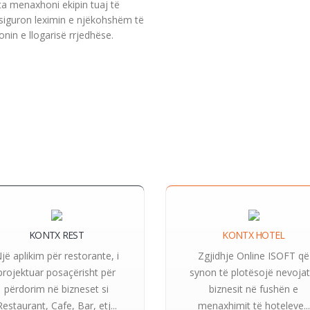
 ta menaxhoni ekipin tuaj të
ë siguron leximin e njëkohshëm të
in e llogarisë rrjedhëse.
KONTX REST
KONTX HOTEL
jë aplikim për restorante, i
Zgjidhje Online ISOFT që
projektuar posaçërisht për
synon të plotësojë nevojat
përdorim në bizneset si
biznesit në fushën e
Restaurant, Cafe, Bar, etj...
menaxhimit të hoteleve...