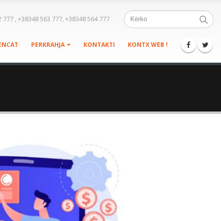
 777 , +38348 563 777, +38348 564 777
ENCAT
PERKRAHJA
KONTAKTI
KONTX WEB !