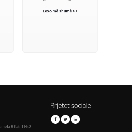
Lexo më shumë >
Rrjetet sociale
amela B Kati 1 Nr.2