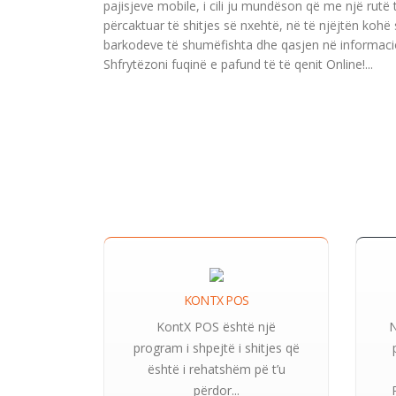
pajisjeve mobile, i cili ju mundëson që me një rutë
përcaktuar të shitjes së nxehtë, në të njëjtën koh
barkodeve të shumëfishta dhe qasjen në informacion
Shfrytëzoni fuqinë e pafund të të qenit Online!
...
KONTX POS
KontX POS është një
N
program i shpejtë i shitjes që
është i rehatshëm pë t’u
përdor...