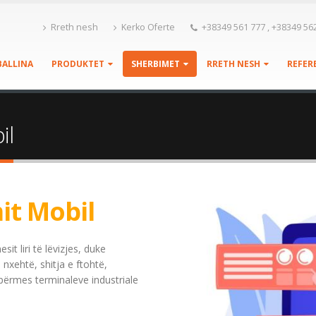
Rreth nesh
Kerko Oferte
+38349 561 777 , +38349 562
BALLINA
PRODUKTET
SHERBIMET
RRETH NESH
REFER
il
it Mobil
it liri të lëvizjes, duke
 nxehtë, shitja e ftohtë,
përmes terminaleve industriale