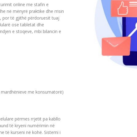
urimit online me stafin e
dhe në mënyrë praktike dhe rrisin
, por të gjithë përdoruesit tuaj
lularë ose tabletat dhe
djen e stoqeve, mbi bilancin e
i mardhënieve me konsumatorë)
elulare përmes rrjetit pa kabllo
 mund të kryeni numërimin në
 të kurseni në kohë. Sistemi i