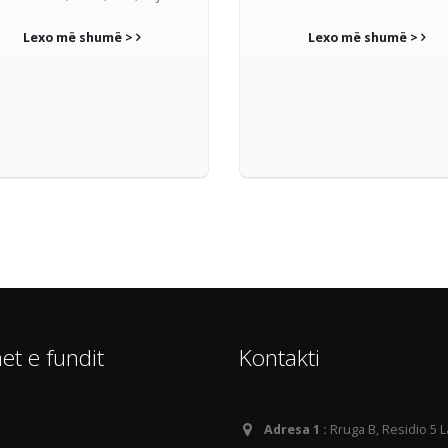
Lexo më shumë >
Lexo më shumë >
et e fundit
Kontakti
Adresa 1 :
Rruga B, Residio 5 L