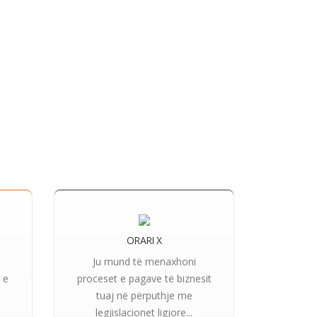
ORARI X
Ju mund të menaxhoni
 e
proceset e pagave të biznesit
tuaj në përputhje me
legjislacionet ligjore...