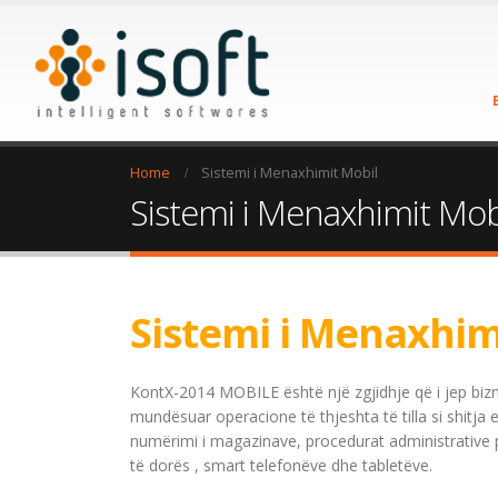
Home
Sistemi i Menaxhimit Mobil
Sistemi i Menaxhimit Mob
Sistemi i Menaxhim
KontX-2014 MOBILE është një zgjidhje që i jep biznes
mundësuar operacione të thjeshta të tilla si shitja e
numërimi i magazinave, procedurat administrative 
të dorës , smart telefonëve dhe tabletëve.