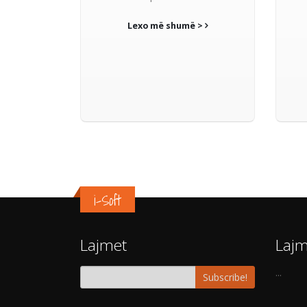
Lexo më shumë >
i-Soft
Lajmet
Lajm
...